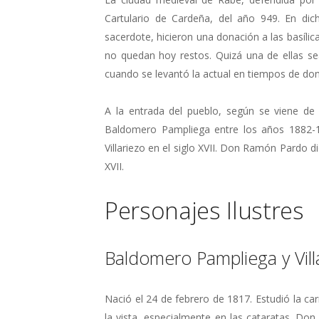
Cartulario de Cardeña, del año 949. En di
sacerdote, hicieron una donación a las basílic
no quedan hoy restos. Quizá una de ellas sea
cuando se levantó la actual en tiempos de don
A la entrada del pueblo, según se viene de 
Baldomero Pampliega entre los años 1882-18
Villariezo en el siglo XVII. Don Ramón Pardo d
XVII.
Personajes Ilustres
Baldomero Pampliega y Vil
Nació el 24 de febrero de 1817. Estudió la ca
la vista, especialmente en las cataratas. D