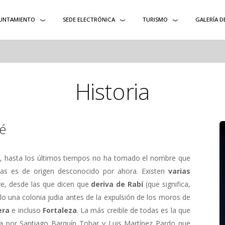
UNTAMIENTO
SEDE ELECTRÓNICA
TURISMO
GALERÍA D
Historia
bé
í, hasta los últimos tiempos no ha tomado el nombre que
das es de origen desconocido por ahora. Existen
varias
re, desde las que dicen que
deriva de Rabí
(que significa,
blo una colonia judia antes de la expulsión de los moros de
era
e incluso
Fortaleza
. La más creible de todas es la que
da por Santiago Barquín Tobar y Luis Martínez Pardo que