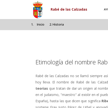
Pasar al contenido principal
Rabé de las Calzadas
AY
Inicio
Historia
Etimología del nombre Ra
Rabé de las Calzadas no se llamó siempre as
hoy lleva. El nombre de Rabé de las Calza
teorias
que tratan de dar un origen al nomb
en el judaismo, "maestro" al existir en el pue
España), hasta las que dicen que significa
Rib
sostiene Fray Justo Pérez de Urbel y apoya