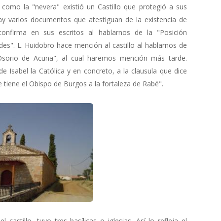
como la "nevera" existió un Castillo que protegió a sus
ay varios documentos que atestiguan de la existencia de
onfirma en sus escritos al hablarnos de la "Posición
dades". L. Huidobro hace mención al castillo al hablarnos de
Osorio de Acuña", al cual haremos mención más tarde.
Isabel la Católica y en concreto, a la clausula que dice
 tiene el Obispo de Burgos a la fortaleza de Rabé".
astillo, tuvo tres basílicas o iglesias. Así lo refleja el