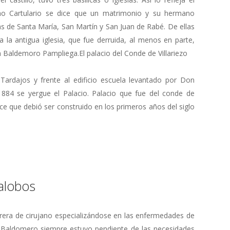
cho Cartulario se dice que un matrimonio y su hermano
as de Santa María, San Martín y San Juan de Rabé. De ellas
 la antigua iglesia, que fue derruida, al menos en parte,
 Baldemoro Pampliega.El palacio del Conde de Villariezo
Tardajos y frente al edificio escuela levantado por Don
84 se yergue el Palacio. Palacio que fue del conde de
ice que debió ser construido en los primeros años del siglo
lalobos
rrera de cirujano especializándose en las enfermedades de
on Baldomero siempre estuvo pendiente de las necesidades