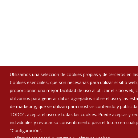
Utilizamos una selección de cookies propias y de terceros en las
Cookies esenciales, que son necesarias para utilizar el sitio web
Ayuntamiento de Rabé de las Calzadas
proporcionan una mejor facilidad de uso al utilizar el sitio web;
:
C/ Baldomero Pampliega - s/n. 09130
utilizamos para generar datos agregados sobre el uso y las estad
:
947 451211
de marketing, que se utilizan para mostrar contenido y publicida
:
rabedelascalzadas@diputaciondeburgos.net
TODO", acepta el uso de todas las cookies. Puede aceptar y rec
individuales y revocar su consentimiento para el futuro en cua
"Configuración".
Política de privacidad
Imprimir
Politica de Cookies