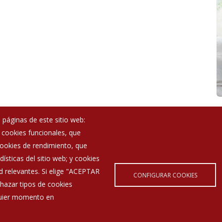
 páginas de este sitio web:
; cookies funcionales, que
Noticias
 cookies de rendimiento, que
Eventos
ísticas del sitio web; y cookies
Corporación Municipal
d relevantes. Si elige "ACEPTAR
Teléfonos de interés
CONFIGURAR COOKIES
hazar tipos de cookies
lquier momento en