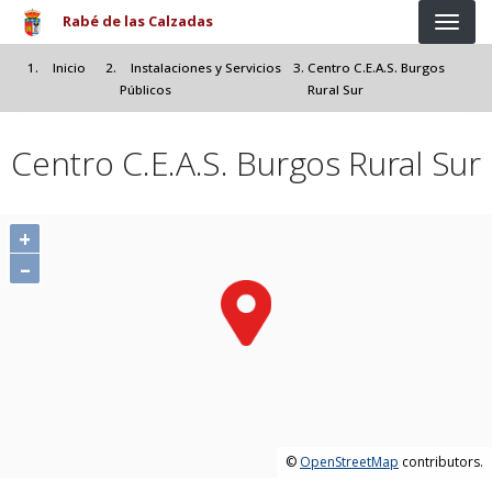
Pasar al contenido principal
Rabé de las Calzadas
Inicio
Instalaciones y Servicios
Centro C.E.A.S. Burgos
Públicos
Rural Sur
Centro C.E.A.S. Burgos Rural Sur
+
–
©
OpenStreetMap
contributors.