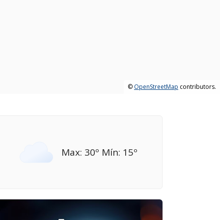
©
OpenStreetMap
contributors.
Max: 30º Mín: 15º